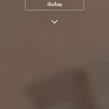
មើលវីដេអូ