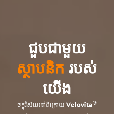
ជួបជាមួយ
ស្ថាបនិក
របស់
យើង
ចក្ខុវិស័យនៅពីក្រោយ
Velovita