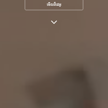
មើលវីដេអូ