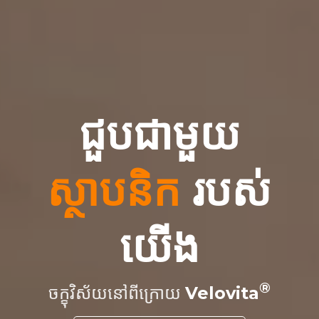
ជួបជាមួយ
ស្ថាបនិក
របស់
យើង
ចក្ខុវិស័យនៅពីក្រោយ
Velovita