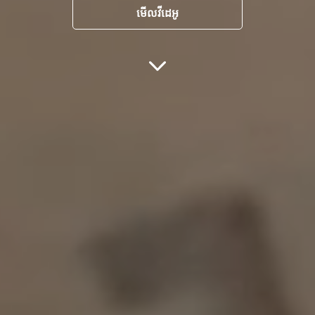
មើលវីដេអូ