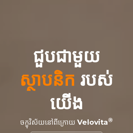
ជួបជាមួយ
ស្ថាបនិក
របស់
យើង
ចក្ខុវិស័យនៅពីក្រោយ
Velovita