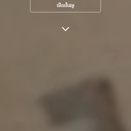
មើលវីដេអូ