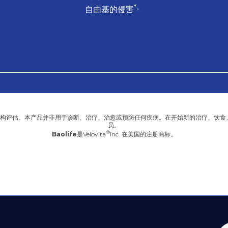
*。
自由基的侵害
机构评估。本产品并非用于诊断、治疗、治愈或预防任何疾病。在开始新的治疗、饮食
员。
Baolife
是
Velovita
Inc. 在美国的注册商标。