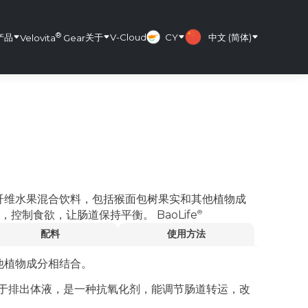
®
产品
关于
V-Cloud
CY
中文 (简体)
Velovita
Gear
纤维水果混合饮料，包括猴面包树果实和其他植物成
转，控制食欲，让肠道保持平衡。
BaoLife
配料
使用方法
他植物成分相结合。
于排出体液，是一种抗氧化剂，能调节肠道转运，改