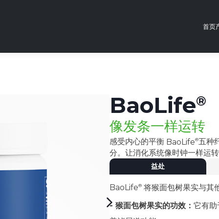
首页
BaoLife
像发条一样运转
感受内心的平衡
BaoLife
五种
分。让消化系统像时钟一样运
益处
BaoLife
将猴面包树果实与其
- 猴面包树果实的功效：
它有助