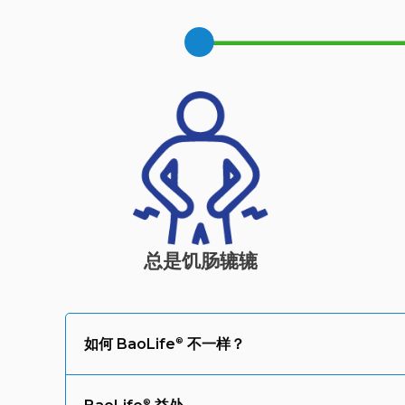
总是饥肠辘辘
如何
BaoLife
不一样？