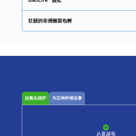
BaoLife
益处
壮丽的非洲猴面包树
抗氧化保护
为五种纤维击掌
从蔓越莓