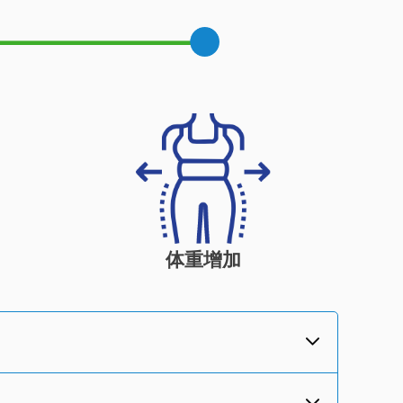
体重
增加