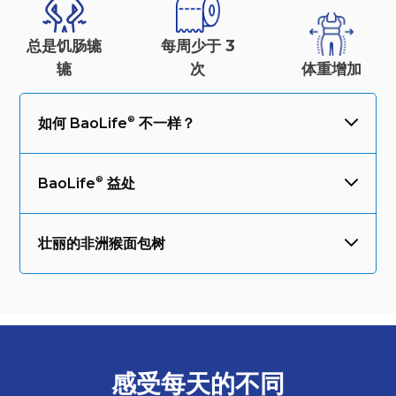
总是饥肠辘
每周少于 3
辘
次
体重
增加
如何
BaoLife
不一样？
BaoLife
益处
壮丽的非洲猴面包树
感受每天的
不同