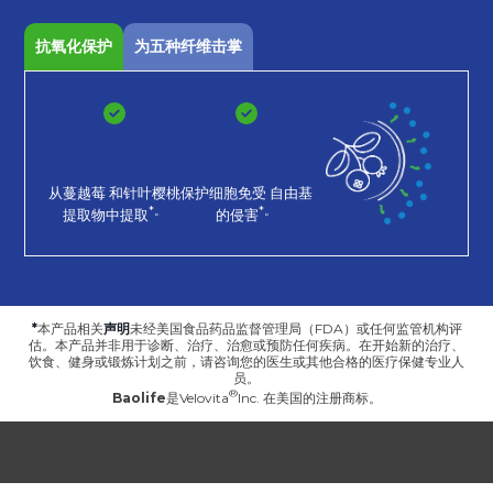
抗氧化保护
为五种纤维击掌
从蔓越莓
和针叶樱桃
保护细胞免受
自由基
*。
*。
提取物中提取
的侵害
*
本产品相关
声明
未经美国食品药品监督管理局（FDA）或任何监管机构评
估。本产品并非用于诊断、治疗、治愈或预防任何疾病。在开始新的治疗、
饮食、健身或锻炼计划之前，请咨询您的医生或其他合格的医疗保健专业人
员。
Baolife
是
Velovita
Inc. 在美国的注册商标。