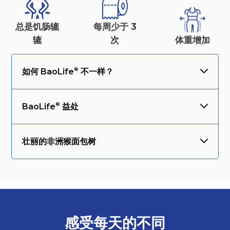
总是饥肠辘
每周少于 3
辘
次
体重
增加
如何
BaoLife
不一样？
BaoLife
益处
壮丽的非洲猴面包树
感受每天的
不同