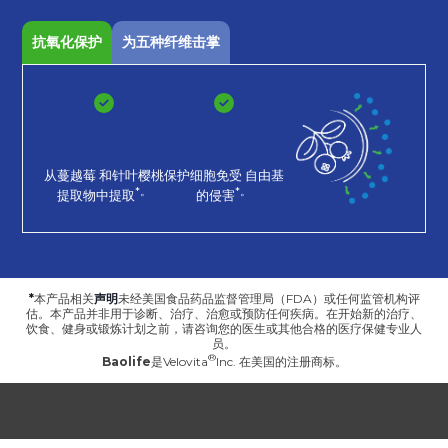
抗氧化保护
为五种纤维击掌
从蔓越莓
和针叶樱桃
保护细胞免受
自由基
*。
*。
提取物中提取
的侵害
*
本产品相关
声明
未经美国食品药品监督管理局（FDA）或任何监管机构评
估。本产品并非用于诊断、治疗、治愈或预防任何疾病。在开始新的治疗、
饮食、健身或锻炼计划之前，请咨询您的医生或其他合格的医疗保健专业人
员。
Baolife
是
Velovita
Inc. 在美国的注册商标。