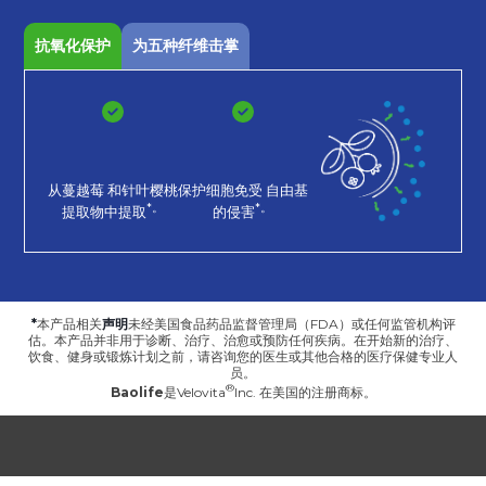
抗氧化保护
为五种纤维击掌
从蔓越莓
和针叶樱桃
保护细胞免受
自由基
*。
*。
提取物中提取
的侵害
*
本产品相关
声明
未经美国食品药品监督管理局（FDA）或任何监管机构评
估。本产品并非用于诊断、治疗、治愈或预防任何疾病。在开始新的治疗、
饮食、健身或锻炼计划之前，请咨询您的医生或其他合格的医疗保健专业人
员。
Baolife
是
Velovita
Inc. 在美国的注册商标。