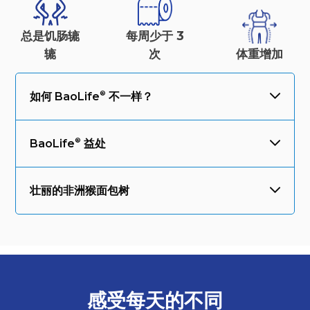
总是饥肠辘
每周少于 3
辘
次
体重
增加
如何
BaoLife
不一样？
BaoLife
益处
壮丽的非洲猴面包树
感受每天的
不同