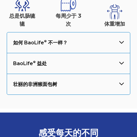
总是饥肠辘
每周少于 3
辘
次
体重
增加
如何
BaoLife
不一样？
BaoLife
益处
壮丽的非洲猴面包树
感受每天的
不同