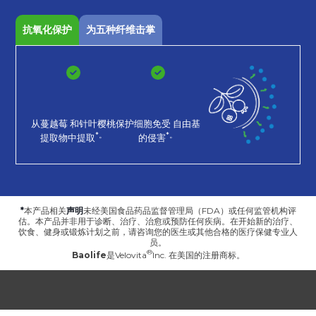
抗氧化保护
为五种纤维击掌
从蔓越莓
和针叶樱桃
保护细胞免受
自由基
*。
*。
提取物中提取
的侵害
*
本产品相关
声明
未经美国食品药品监督管理局（FDA）或任何监管机构评
估。本产品并非用于诊断、治疗、治愈或预防任何疾病。在开始新的治疗、
饮食、健身或锻炼计划之前，请咨询您的医生或其他合格的医疗保健专业人
员。
Baolife
是
Velovita
Inc. 在美国的注册商标。