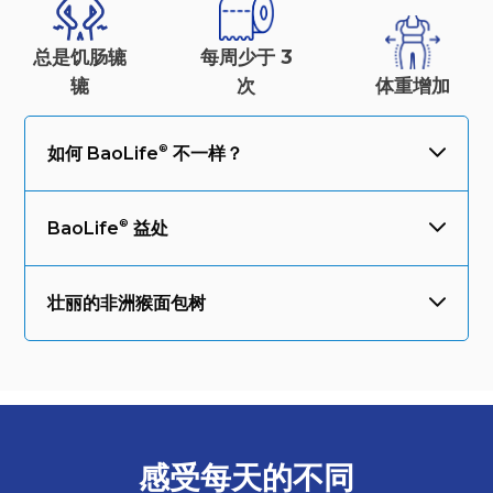
总是饥肠辘
每周少于 3
辘
次
体重
增加
如何
BaoLife
不一样？
BaoLife
益处
壮丽的非洲猴面包树
感受每天的
不同