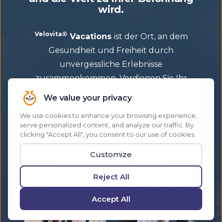
wird.
Velovita®
Vacations
ist der Ort, an dem
Gesundheit und Freiheit durch
unvergessliche Erlebnisse
zusammenkommen. Verdienen Sie Ihr
Geld, während Sie Ihr bestes Leben leben.
Entdecken Sie Traumziele und helfen Sie
anderen dabei. Bereisen Sie die Welt mit
einer Gemeinschaft, die den Erfolg feiert
und unvergessliche Erlebnisse schafft, von
denen andere nur träumen.