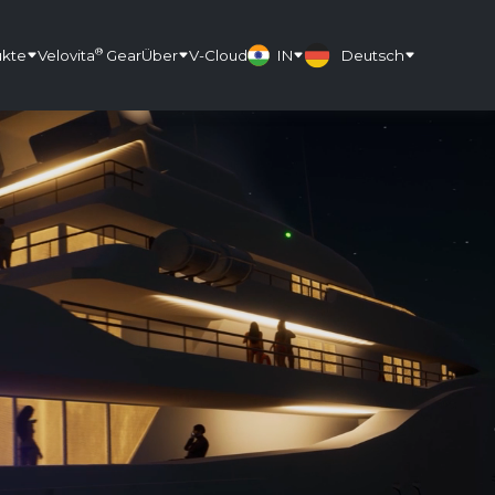
®
ukte
Velovita
Gear
Über
V-Cloud
IN
Deutsch