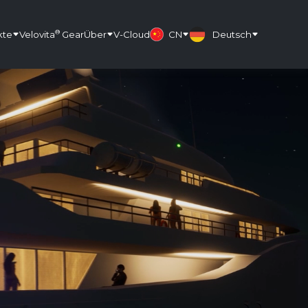
®
kte
Velovita
Gear
Über
V-Cloud
CN
Deutsch