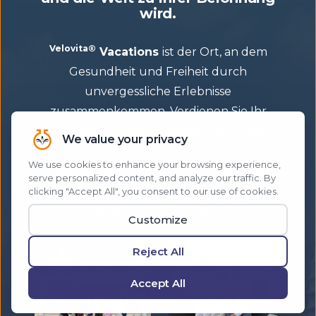
wird.
Velovita®
Vacations
ist der Ort, an dem
Gesundheit und Freiheit durch
unvergessliche Erlebnisse
zusammenkommen. Verdienen Sie Ihr
Geld, während Sie Ihr bestes Leben leben.
Entdecken Sie Traumziele und helfen Sie
anderen dabei. Bereisen Sie die Welt mit
einer Gemeinschaft, die den Erfolg feiert
und unvergessliche Erlebnisse schafft, von
denen andere nur träumen.