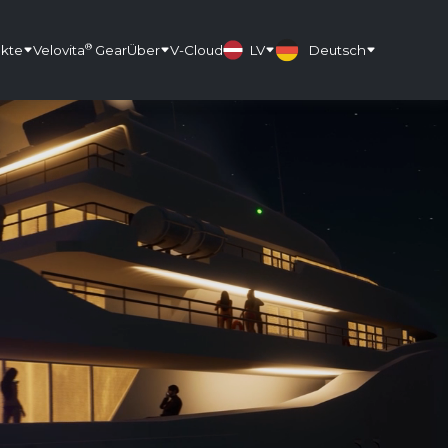
®
kte
Velovita
Gear
Über
V-Cloud
LV
Deutsch