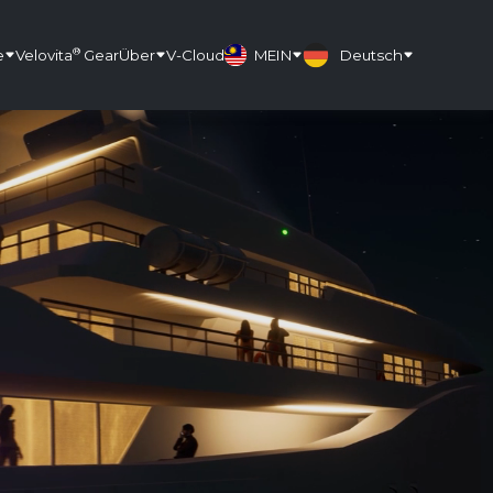
®
e
Velovita
Gear
Über
V-Cloud
MEIN
Deutsch