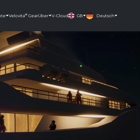
®
kte
Velovita
Gear
Über
V-Cloud
GB
Deutsch