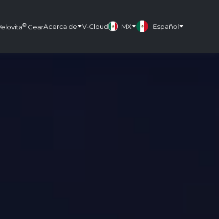
®
Acerca de
V-Cloud
MX
Español
Velovita
Gear