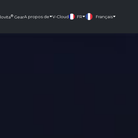
®
A propos de
V-Cloud
FR
Français
lovita
Gear