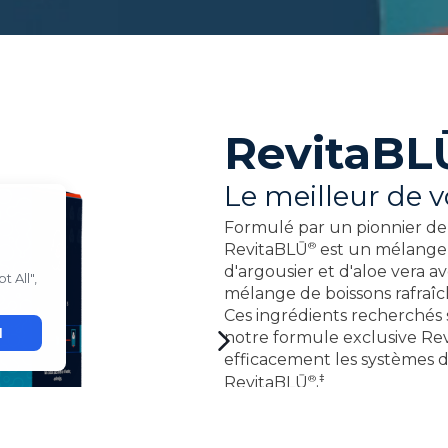
RevitaBL
Le meilleur de
Formulé par un pionnier de 
®
RevitaBLŪ
est un mélange 
d'argousier et d'aloe vera av
mélange de boissons rafraîch
Ces ingrédients recherchés 
notre formule exclusive
Re
efficacement les systèmes d
®
‡
RevitaBLŪ
.
Avantages