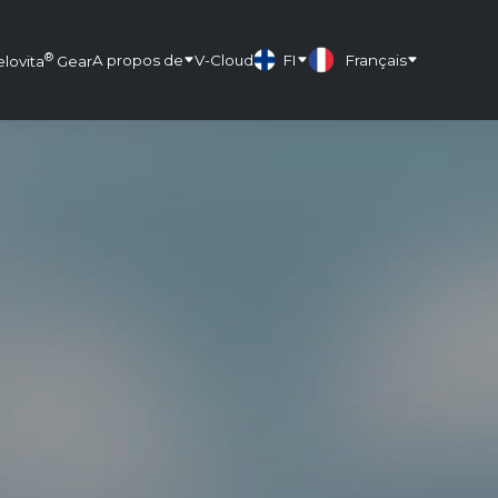
®
A propos de
V-Cloud
FI
Français
elovita
Gear