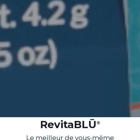
RevitaBLŪ
®
Le meilleur de vous-même