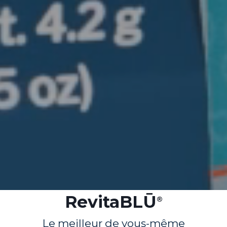
RevitaBLŪ
®
Le meilleur de vous-même