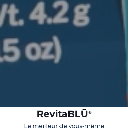
RevitaBLŪ
®
Le meilleur de vous-même