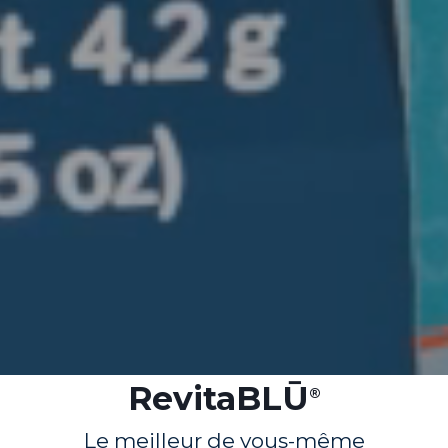
RevitaBLŪ
®
Le meilleur de vous-même