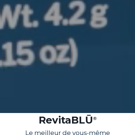
RevitaBLŪ
®
Le meilleur de vous-même