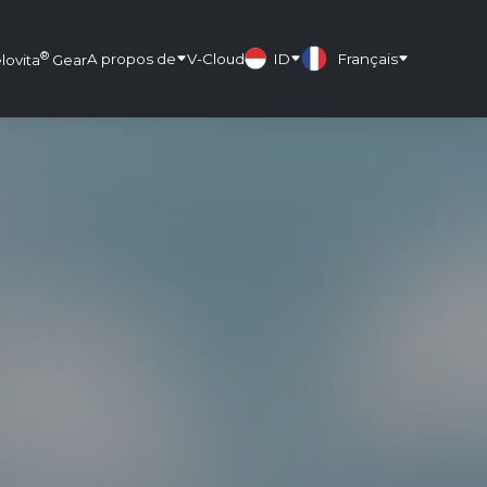
®
A propos de
V-Cloud
ID
Français
lovita
Gear