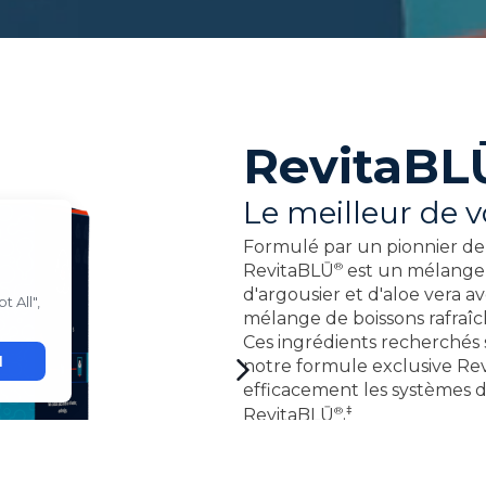
RevitaBL
Le meilleur de
Formulé par un pionnier de 
®
RevitaBLŪ
est un mélange 
d'argousier et d'aloe vera av
mélange de boissons rafraîch
Ces ingrédients recherchés 
notre formule exclusive
Re
efficacement les systèmes d
®
‡
RevitaBLŪ
.
Avantages