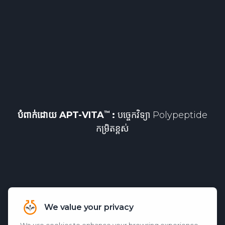
បំពាក់ដោយ
APT-VITA
:
បច្ចេកវិទ្យា Polypeptide
កម្រិតខ្ពស់