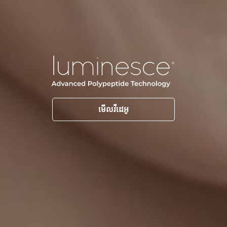
មើលវីដេអូ