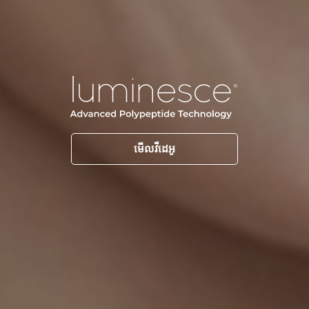
មើលវីដេអូ