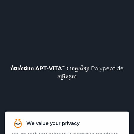
បំពាក់ដោយ
APT-VITA
:
បច្ចេកវិទ្យា Polypeptide
កម្រិតខ្ពស់