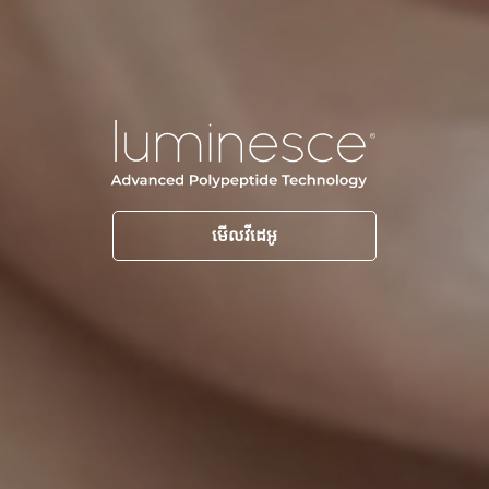
មើលវីដេអូ