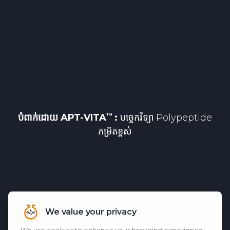
បំពាក់ដោយ
APT-VITA
:
បច្ចេកវិទ្យា Polypeptide
កម្រិតខ្ពស់