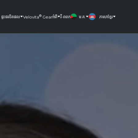
®
ផ្ទះ
ផលិតផល
អំពី
វី-ពពក
ម.គ.
ភាសាខ្មែរ
Velovita
Gear