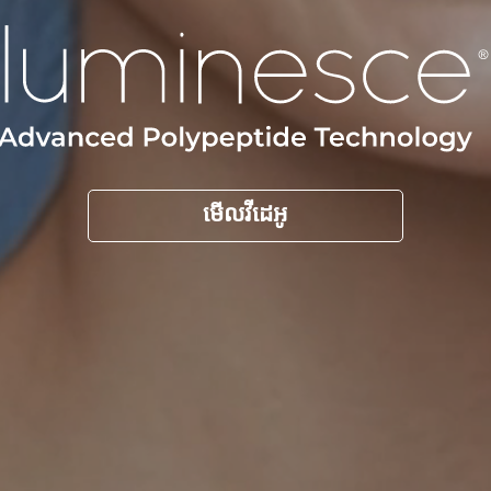
មើលវីដេអូ