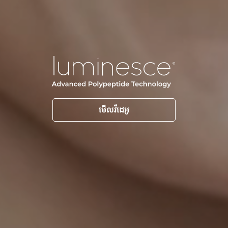
មើលវីដេអូ