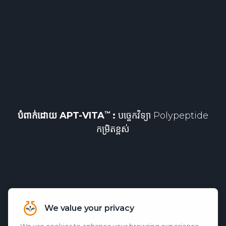
បំពាក់ដោយ
APT-VITA
:
បច្ចេកវិទ្យា Polypeptide
កម្រិតខ្ពស់