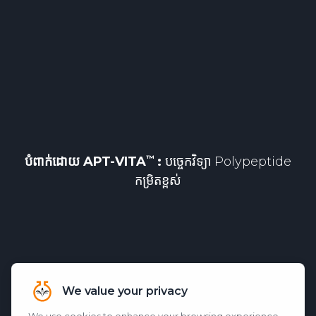
បំពាក់ដោយ
APT-VITA
:
បច្ចេកវិទ្យា Polypeptide
កម្រិតខ្ពស់