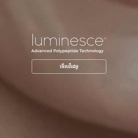
មើលវីដេអូ