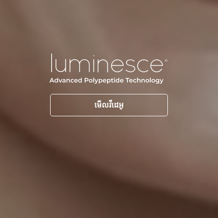
មើលវីដេអូ