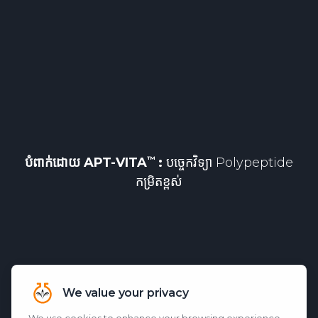
បំពាក់ដោយ
APT-VITA
:
បច្ចេកវិទ្យា Polypeptide
កម្រិតខ្ពស់