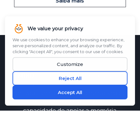
Saiba mais
A CIÊNCIA POR TRÁS
M1ND
M1ND
características
Memo-Q
, um
hidrolisado de proteína de seda
derivado de casulos de bicho-da-seda e
clinicamente avaliado pela sua
capacidade de apoiar a memória
função.
Pesquisas demonstraram que
Memo-