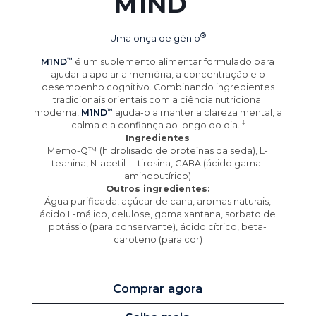
M1ND
Uma onça de
génio
M1ND
é um suplemento alimentar formulado para
ajudar a apoiar a memória, a concentração e o
desempenho cognitivo. Combinando ingredientes
tradicionais orientais com a ciência nutricional
moderna,
M1ND
ajuda-o a manter a clareza mental, a
calma e a confiança ao longo do
dia.
Ingredientes
Memo-Q™ (hidrolisado de proteínas da seda), L-
teanina, N-acetil-L-tirosina, GABA (ácido gama-
aminobutírico)
Outros ingredientes:
Água purificada, açúcar de cana, aromas naturais,
ácido L-málico, celulose, goma xantana, sorbato de
potássio (para conservante), ácido cítrico, beta-
caroteno (para cor)
Comprar agora