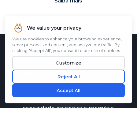
Saiba mais
A CIÊNCIA POR TRÁS
M1ND
M1ND
características
Memo-Q
, um
hidrolisado de proteína de seda
derivado de casulos de bicho-da-seda e
clinicamente avaliado pela sua
capacidade de apoiar a memória
função.
Pesquisas demonstraram que
Memo-