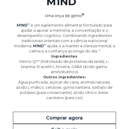
M1ND
Uma onça de
génio
M1ND
é um suplemento alimentar formulado para
ajudar a apoiar a memória, a concentração e o
desempenho cognitivo. Combinando ingredientes
tradicionais orientais com a ciência nutricional
moderna,
M1ND
ajuda-o a manter a clareza mental, a
calma e a confiança ao longo do
dia.
Ingredientes
Memo-Q™ (hidrolisado de proteínas da seda), L-
teanina, N-acetil-L-tirosina, GABA (ácido gama-
aminobutírico)
Outros ingredientes:
Água purificada, açúcar de cana, aromas naturais,
ácido L-málico, celulose, goma xantana, sorbato de
potássio (para conservante), ácido cítrico, beta-
caroteno (para cor)
Comprar agora