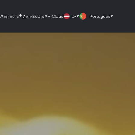
®
s
Sobre
V-Cloud
LV
Português
Velovita
Gear