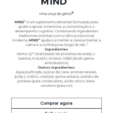
M1ND
Uma onça de
génio
M1ND
é um suplemento alimentar formulado para
ajudar a apoiar a memória, a concentração e o
desempenho cognitivo. Combinando ingredientes
tradicionais orientais com a ciência nutricional
moderna,
M1ND
ajuda-o a manter a clareza mental, a
calma e a confiança ao longo do
dia.
Ingredientes
Memo-Q™ (hidrolisado de proteínas da seda), L-
teanina, N-acetil-L-tirosina, GABA (ácido gama-
aminobutírico)
Outros ingredientes:
Água purificada, açúcar de cana, aromas naturais,
ácido L-málico, celulose, goma xantana, sorbato de
potássio (para conservante), ácido cítrico, beta-
caroteno (para cor)
Comprar agora