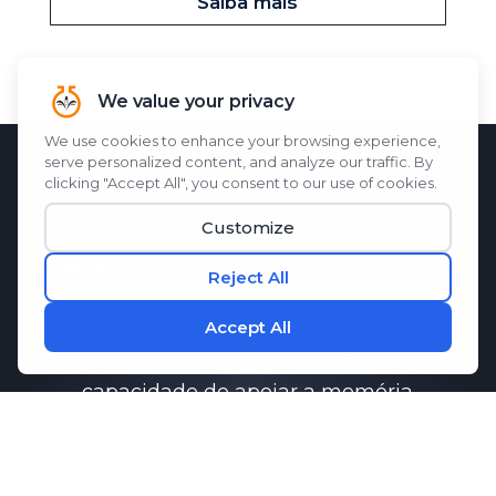
Saiba mais
A CIÊNCIA POR TRÁS
M1ND
M1ND
características
Memo-Q
, um
hidrolisado de proteína de seda
derivado de casulos de bicho-da-seda e
clinicamente avaliado pela sua
capacidade de apoiar a memória
função.
Pesquisas demonstraram que
Memo-