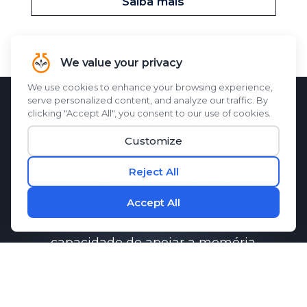
Saiba mais
A CIÊNCIA POR TRÁS
M1ND
M1ND
características
Memo-Q
, um
hidrolisado de proteína de seda
derivado de casulos de bicho-da-seda e
clinicamente avaliado pela sua
capacidade de apoiar a memória
função.
Pesquisas demonstraram que
Memo-