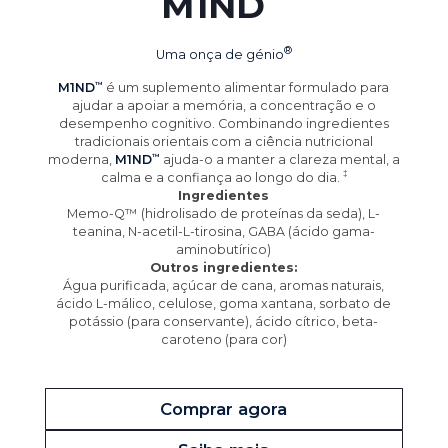
M1ND
Uma onça de
génio
M1ND
é um suplemento alimentar formulado para
ajudar a apoiar a memória, a concentração e o
desempenho cognitivo. Combinando ingredientes
tradicionais orientais com a ciência nutricional
moderna,
M1ND
ajuda-o a manter a clareza mental, a
calma e a confiança ao longo do
dia.
Ingredientes
Memo-Q™ (hidrolisado de proteínas da seda), L-
teanina, N-acetil-L-tirosina, GABA (ácido gama-
aminobutírico)
Outros ingredientes:
Água purificada, açúcar de cana, aromas naturais,
ácido L-málico, celulose, goma xantana, sorbato de
potássio (para conservante), ácido cítrico, beta-
caroteno (para cor)
Comprar agora