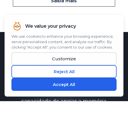
Saiba mais
A CIÊNCIA POR TRÁS
M1ND
M1ND
características
Memo-Q
, um
hidrolisado de proteína de seda
derivado de casulos de bicho-da-seda e
clinicamente avaliado pela sua
capacidade de apoiar a memória
função.
Pesquisas demonstraram que
Memo-