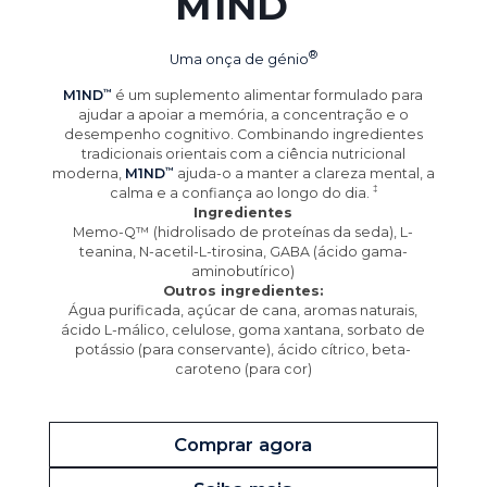
M1ND
Uma onça de
génio
M1ND
é um suplemento alimentar formulado para
ajudar a apoiar a memória, a concentração e o
desempenho cognitivo. Combinando ingredientes
tradicionais orientais com a ciência nutricional
moderna,
M1ND
ajuda-o a manter a clareza mental, a
calma e a confiança ao longo do
dia.
Ingredientes
Memo-Q™ (hidrolisado de proteínas da seda), L-
teanina, N-acetil-L-tirosina, GABA (ácido gama-
aminobutírico)
Outros ingredientes:
Água purificada, açúcar de cana, aromas naturais,
ácido L-málico, celulose, goma xantana, sorbato de
potássio (para conservante), ácido cítrico, beta-
caroteno (para cor)
Comprar agora