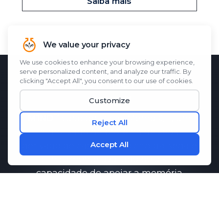
Saiba mais
A CIÊNCIA POR TRÁS
M1ND
M1ND
características
Memo-Q
, um
hidrolisado de proteína de seda
derivado de casulos de bicho-da-seda e
clinicamente avaliado pela sua
capacidade de apoiar a memória
função.
Pesquisas demonstraram que
Memo-