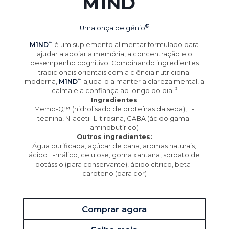
M1ND
Uma onça de
génio
M1ND
é um suplemento alimentar formulado para
ajudar a apoiar a memória, a concentração e o
desempenho cognitivo. Combinando ingredientes
tradicionais orientais com a ciência nutricional
moderna,
M1ND
ajuda-o a manter a clareza mental, a
calma e a confiança ao longo do
dia.
Ingredientes
Memo-Q™ (hidrolisado de proteínas da seda), L-
teanina, N-acetil-L-tirosina, GABA (ácido gama-
aminobutírico)
Outros ingredientes:
Água purificada, açúcar de cana, aromas naturais,
ácido L-málico, celulose, goma xantana, sorbato de
potássio (para conservante), ácido cítrico, beta-
caroteno (para cor)
Comprar agora