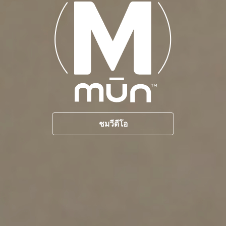
ชมวีดีโอ