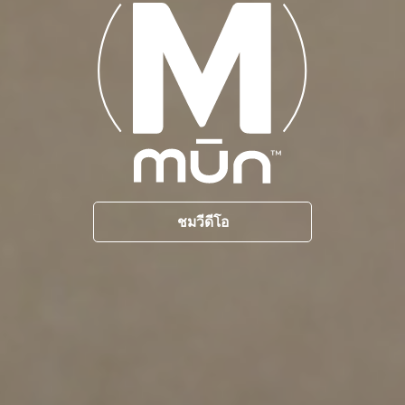
ชมวีดีโอ