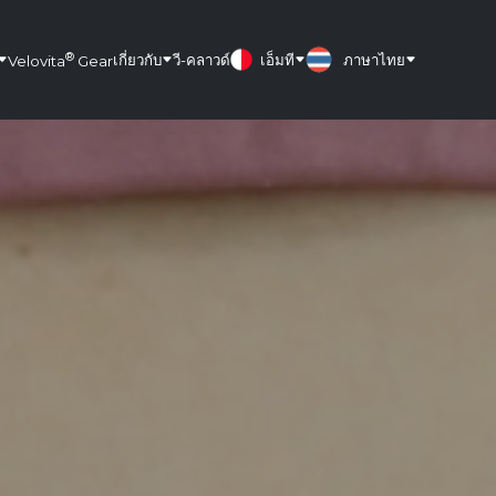
®
เกี่ยวกับ
วี-คลาวด์
เอ็มที
ภาษาไทย
Velovita
Gear