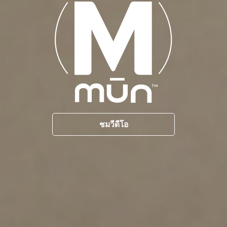
ชมวีดีโอ