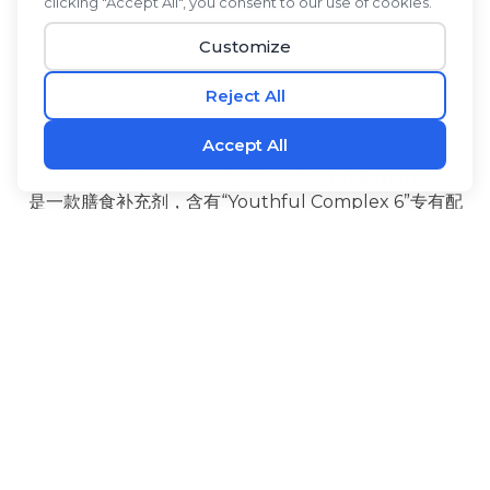
®
你只有一次生命。用以下方式好好生活
L1FE NMN
，这
是一款膳食补充剂，含有“Youthful Complex 6”专有配
方，由六种经过充分研究、技术领先的成分组成。NMN
有助于维持体内NAD+水平。高良姜和PQQ能在细胞层
‡
面产生能量，并有助于维持大脑的健康功能。
®
®
L1FE NMN
还含有生物碱
黑胡椒果提取物可促进吸
收，l-瓜氨酸是一种经过长期研究的有益氨基酸，紫檀芪
是一种天然存在于浆果中的类芪类化合物。服用方法
®
L1FE NMN
重拾青春活力，确信自己正在最大限度地延
‡
长健康寿命，让每一天都过得充实美好。
益处
配料
使用方法