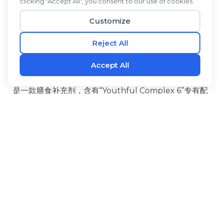
®
你只有一次生命。用以下方式好好生活
L1FE NMN
，这
是一款膳食补充剂，含有“Youthful Complex 6”专有配
方，由六种经过充分研究、技术领先的成分组成。NMN
有助于维持体内NAD+水平。高良姜和PQQ能在细胞层
‡
面产生能量，并有助于维持大脑的健康功能。
®
®
L1FE NMN
还含有生物碱
黑胡椒果提取物可促进吸
收，l-瓜氨酸是一种经过长期研究的有益氨基酸，紫檀芪
是一种天然存在于浆果中的类芪类化合物。服用方法
®
L1FE NMN
重拾青春活力，确信自己正在最大限度地延
‡
长健康寿命，让每一天都过得充实美好。
益处
配料
使用方法