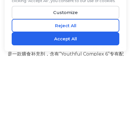
®
你只有一次生命。用以下方式好好生活
L1FE NMN
，这
是一款膳食补充剂，含有“Youthful Complex 6”专有配
方，由六种经过充分研究、技术领先的成分组成。NMN
有助于维持体内NAD+水平。高良姜和PQQ能在细胞层
‡
面产生能量，并有助于维持大脑的健康功能。
®
®
L1FE NMN
还含有生物碱
黑胡椒果提取物可促进吸
收，l-瓜氨酸是一种经过长期研究的有益氨基酸，紫檀芪
是一种天然存在于浆果中的类芪类化合物。服用方法
®
L1FE NMN
重拾青春活力，确信自己正在最大限度地延
‡
长健康寿命，让每一天都过得充实美好。
益处
配料
使用方法