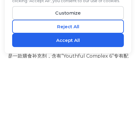
®
你只有一次生命。用以下方式好好生活
L1FE NMN
，这
是一款膳食补充剂，含有“Youthful Complex 6”专有配
方，由六种经过充分研究、技术领先的成分组成。NMN
有助于维持体内NAD+水平。高良姜和PQQ能在细胞层
‡
面产生能量，并有助于维持大脑的健康功能。
®
®
L1FE NMN
还含有生物碱
黑胡椒果提取物可促进吸
收，l-瓜氨酸是一种经过长期研究的有益氨基酸，紫檀芪
是一种天然存在于浆果中的类芪类化合物。服用方法
®
L1FE NMN
重拾青春活力，确信自己正在最大限度地延
‡
长健康寿命，让每一天都过得充实美好。
益处
配料
使用方法