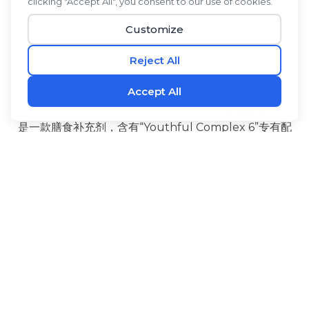
®
你只有一次生命。用以下方式好好生活
L1FE NMN
，这
是一款膳食补充剂，含有“Youthful Complex 6”专有配
方，由六种经过充分研究、技术领先的成分组成。NMN
有助于维持体内NAD+水平。高良姜和PQQ能在细胞层
‡
面产生能量，并有助于维持大脑的健康功能。
®
®
L1FE NMN
还含有生物碱
黑胡椒果提取物可促进吸
收，l-瓜氨酸是一种经过长期研究的有益氨基酸，紫檀芪
是一种天然存在于浆果中的类芪类化合物。服用方法
®
L1FE NMN
重拾青春活力，确信自己正在最大限度地延
‡
长健康寿命，让每一天都过得充实美好。
益处
配料
使用方法