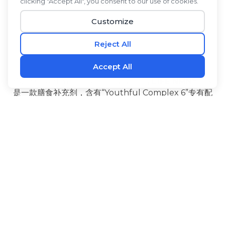
®
你只有一次生命。用以下方式好好生活
L1FE NMN
，这
是一款膳食补充剂，含有“Youthful Complex 6”专有配
方，由六种经过充分研究、技术领先的成分组成。NMN
有助于维持体内NAD+水平。高良姜和PQQ能在细胞层
‡
面产生能量，并有助于维持大脑的健康功能。
®
®
L1FE NMN
还含有生物碱
黑胡椒果提取物可促进吸
收，l-瓜氨酸是一种经过长期研究的有益氨基酸，紫檀芪
是一种天然存在于浆果中的类芪类化合物。服用方法
®
L1FE NMN
重拾青春活力，确信自己正在最大限度地延
‡
长健康寿命，让每一天都过得充实美好。
益处
配料
使用方法